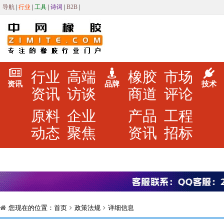
导航
|
行业
|
工具
|
诗词
|
B2B
|
行业
高端
橡胶
市场
资讯
品牌
技术
资讯
访谈
商道
评论
原料
企业
产品
工程
动态
聚焦
资讯
招标
您现在的位置：
首页
政策法规
详细信息