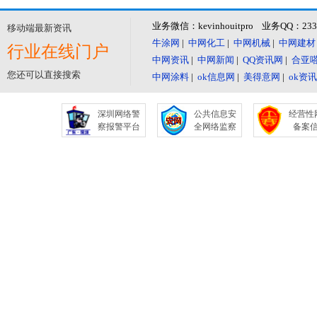
业务微信：kevinhouitpro 业务QQ：23
移动端最新资讯
牛涂网
|
中网化工
|
中网机械
|
中网建材
行业在线门户
中网资讯
|
中网新闻
|
QQ资讯网
|
合亚
您还可以直接搜索
中网涂料
|
ok信息网
|
美得意网
|
ok资
深圳网络警
公共信息安
经营性
察报警平台
全网络监察
备案