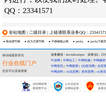
QQ：23341571
全站地图 | 二级目录 | 上链请联系业务QQ：23341571 或
电动调节阀
自力式调节阀
不锈钢截止阀
quickq
quickq下载
业务微信：kevinhouitpro 业务QQ：23
移动端最新资讯
牛涂网
|
中网化工
|
中网机械
|
中网建材
行业在线门户
中网资讯
|
中网新闻
|
QQ资讯网
|
合亚
您还可以直接搜索
中网涂料
|
ok信息网
|
美得意网
|
ok资
深圳网络警
公共信息安
经营性
察报警平台
全网络监察
备案