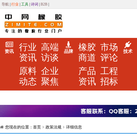
导航
|
行业
|
工具
|
诗词
|
B2B
|
行业
高端
橡胶
市场
资讯
品牌
技术
资讯
访谈
商道
评论
原料
企业
产品
工程
动态
聚焦
资讯
招标
您现在的位置：
首页
政策法规
详细信息